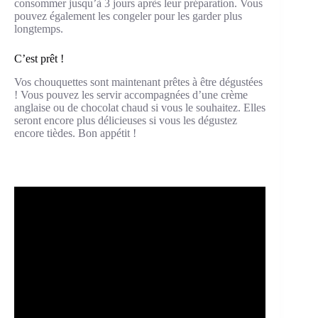
consommer jusqu’à 3 jours après leur préparation. Vous
pouvez également les congeler pour les garder plus
longtemps.
C’est prêt !
Vos chouquettes sont maintenant prêtes à être dégustées
! Vous pouvez les servir accompagnées d’une crème
anglaise ou de chocolat chaud si vous le souhaitez. Elles
seront encore plus délicieuses si vous les dégustez
encore tièdes. Bon appétit !