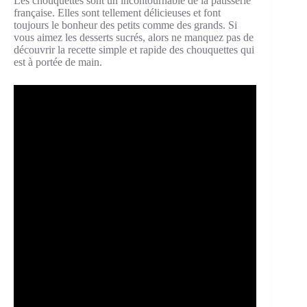
Les chouquettes sont un incontournable de la pâtisserie
française. Elles sont tellement délicieuses et font
toujours le bonheur des petits comme des grands. Si
vous aimez les desserts sucrés, alors ne manquez pas de
découvrir la recette simple et rapide des chouquettes qui
est à portée de main.