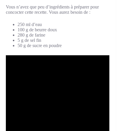
Vous n’avez que peu d’ingrédients à préparer pour
concocter cette recette. Vous aurez besoin de :
250 ml d’eau
100 g de beurre doux
280 g de farine
5 g de sel fin
50 g de sucre en poudre