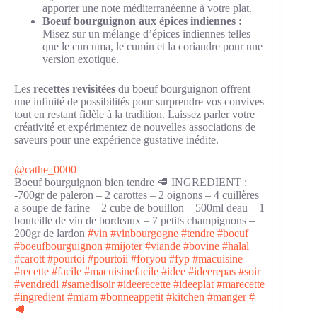
apporter une note méditerranéenne à votre plat.
Boeuf bourguignon aux épices indiennes :
Misez sur un mélange d’épices indiennes telles
que le curcuma, le cumin et la coriandre pour une
version exotique.
Les
recettes revisitées
du boeuf bourguignon offrent
une infinité de possibilités pour surprendre vos convives
tout en restant fidèle à la tradition. Laissez parler votre
créativité et expérimentez de nouvelles associations de
saveurs pour une expérience gustative inédite.
@cathe_0000
Boeuf bourguignon bien tendre 🥩 INGREDIENT :
-700gr de paleron – 2 carottes – 2 oignons – 4 cuillères
a soupe de farine – 2 cube de bouillon – 500ml deau – 1
bouteille de vin de bordeaux – 7 petits champignons –
200gr de lardon
#vin
#vinbourgogne
#tendre
#boeuf
#boeufbourguignon
#mijoter
#viande
#bovine
#halal
#carott
#pourtoi
#pourtoii
#foryou
#fyp
#macuisine
#recette
#facile
#macuisinefacile
#idee
#ideerepas
#soir
#vendredi
#samedisoir
#ideerecette
#ideeplat
#marecette
#ingredient
#miam
#bonneappetit
#kitchen
#manger
#
🥩