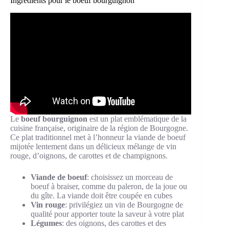
Ingrédients pour le boeuf bourguignon
Le
boeuf bourguignon
est un plat emblématique de la
cuisine française, originaire de la région de Bourgogne.
Ce plat traditionnel met à l’honneur la viande de boeuf
mijotée lentement dans un délicieux mélange de vin
rouge, d’oignons, de carottes et de champignons.
Viande de boeuf
: choisissez un morceau de
boeuf à braiser, comme du paleron, de la joue ou
du gîte. La viande doit être coupée en cubes
Vin rouge
: privilégiez un vin de Bourgogne de
qualité pour apporter toute la saveur à votre plat
Légumes
: des oignons, des carottes et des