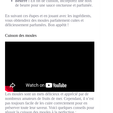
Beurre :
En fin de cuisson, incorporez une noix
de beurre pour une sauce onctueuse et parfumée.
En suivant ces étapes et en jouant avec les ingrédients,
vous obtiendrez des moules parfaitement cuites et
délicieusement parfumées. Bon appétit !
Cuisson des moules
Les moules sont un mets délicieux et apprécié par de
nombreux amateurs de fruits de mer. Cependant, il n’est
pas toujours facile de les cuire correctement pour en
préserver toute leur saveur. Voici quelques conseils pour
réussir la cuisson des moules à la perfection :