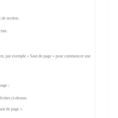
 de section.
cran.
sérer, par exemple « Saut de page » pour commencer une
page :
écrites ci-dessus.
Saut de page ».