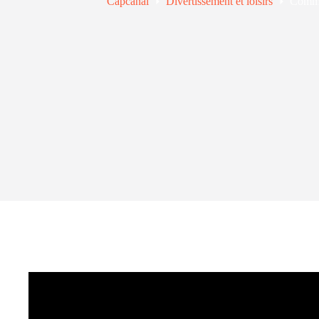
Capcanal
Divertissement et loisirs
Commen