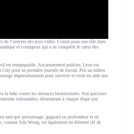
s de l’univers des jeux vidéo. Connu pour son rôle dans
smatique et courageux qui a su conquérir le cœur des
vil est remarquable. Anciennement policier, Leon est
n City pour sa première journée de travail. Pris au milieu
courage impressionnants pour survivre et venir en aide aux
s la lutte contre les menaces bioterroristes. Son parcours
 ennemis redoutables, démontrant à chaque étape son
 en tant que personnage, gagnant en profondeur et en
hise, comme Ada Wong, est également un élément clé de