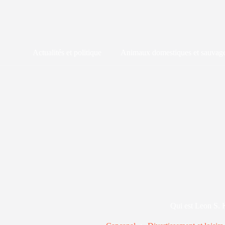
Passer
au
contenu
Actualités et politique
Animaux domestiques et sauvag
Qui est Leon S.