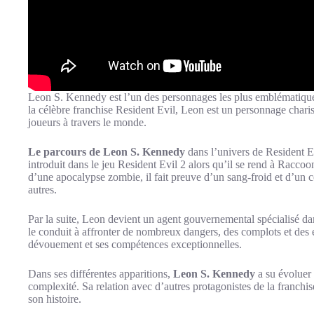
Leon S. Kennedy est l’un des personnages les plus emblématique
la célèbre franchise Resident Evil, Leon est un personnage chari
joueurs à travers le monde.
Le parcours de Leon S. Kennedy
dans l’univers de Resident E
introduit dans le jeu Resident Evil 2 alors qu’il se rend à Raccoo
d’une apocalypse zombie, il fait preuve d’un sang-froid et d’un 
autres.
Par la suite, Leon devient un agent gouvernemental spécialisé dan
le conduit à affronter de nombreux dangers, des complots et des
dévouement et ses compétences exceptionnelles.
Dans ses différentes apparitions,
Leon S. Kennedy
a su évoluer
complexité. Sa relation avec d’autres protagonistes de la franc
son histoire.