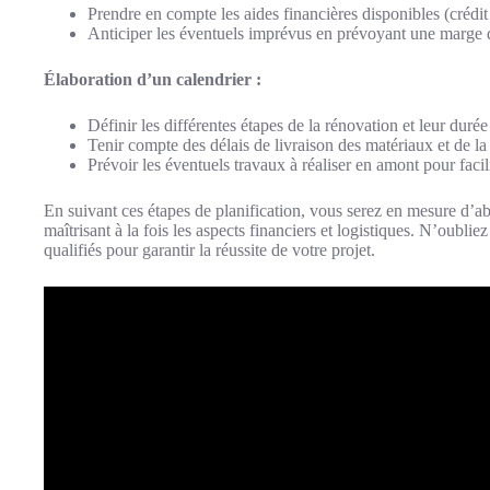
Prendre en compte les aides financières disponibles (crédit
Anticiper les éventuels imprévus en prévoyant une marge d
Élaboration d’un calendrier :
Définir les différentes étapes de la rénovation et leur duré
Tenir compte des délais de livraison des matériaux et de la 
Prévoir les éventuels travaux à réaliser en amont pour facil
En suivant ces étapes de planification, vous serez en mesure d’a
maîtrisant à la fois les aspects financiers et logistiques. N’oubl
qualifiés pour garantir la réussite de votre projet.