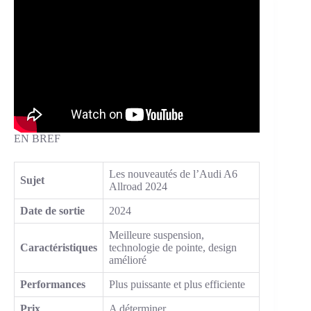
EN BREF
Les nouveautés de l’Audi A6
Sujet
Allroad 2024
Date de sortie
2024
Meilleure suspension,
Caractéristiques
technologie de pointe, design
amélioré
Performances
Plus puissante et plus efficiente
Prix
A déterminer