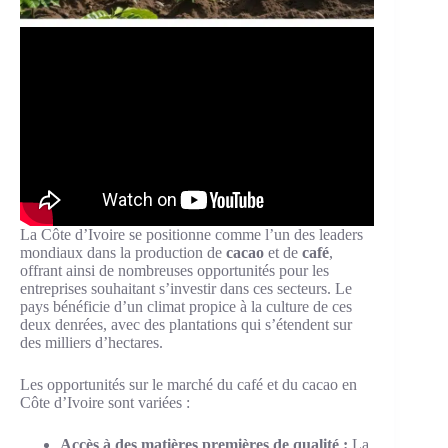
La Côte d’Ivoire se positionne comme l’un des leaders
mondiaux dans la production de
cacao
et de
café
,
offrant ainsi de nombreuses opportunités pour les
entreprises souhaitant s’investir dans ces secteurs. Le
pays bénéficie d’un climat propice à la culture de ces
deux denrées, avec des plantations qui s’étendent sur
des milliers d’hectares.
Les opportunités sur le marché du café et du cacao en
Côte d’Ivoire sont variées :
Accès à des matières premières de qualité :
La