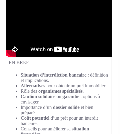
EN BREF
Situation d’interdiction bancaire
: définition
et implications.
Alternatives
pour obtenir un prêt immobilier.
Rôle des
organismes spécialisés
.
Caution solidaire
ou
garantie
: options à
envisager.
Importance d’un
dossier solide
et bien
préparé.
Coût potentiel
d’un prêt pour un interdit
bancaire.
Conseils pour améliorer sa
situation