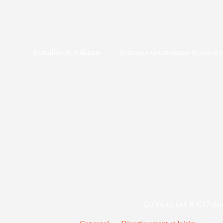
Passer
au
contenu
Actualités et politique
Animaux domestiques et sauvag
Qu’est-ce que le C17 da