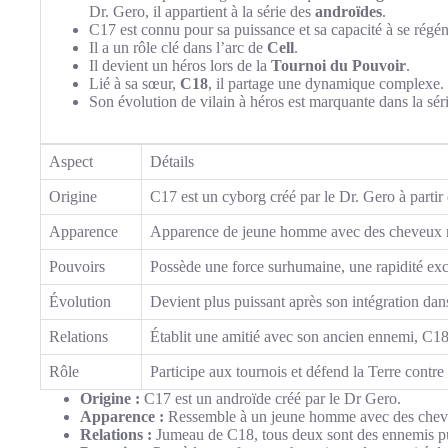
Dr. Gero, il appartient à la série des
androïdes
.
C17 est connu pour sa puissance et sa capacité à se régén
Il a un rôle clé dans l’arc de
Cell
.
Il devient un héros lors de la
Tournoi du Pouvoir
.
Lié à sa sœur,
C18
, il partage une dynamique complexe.
Son évolution de vilain à héros est marquante dans la séri
Aspect
Détails
Origine
C17 est un cyborg créé par le Dr. Gero à parti
Apparence
Apparence de jeune homme avec des cheveux no
Pouvoirs
Possède une force surhumaine, une rapidité exc
Évolution
Devient plus puissant après son intégration dan
Relations
Établit une amitié avec son ancien ennemi, C18
Rôle
Participe aux tournois et défend la Terre cont
Origine :
C17 est un androïde créé par le Dr Gero.
Apparence :
Ressemble à un jeune homme avec des cheve
Relations :
Jumeau de C18, tous deux sont des ennemis pui