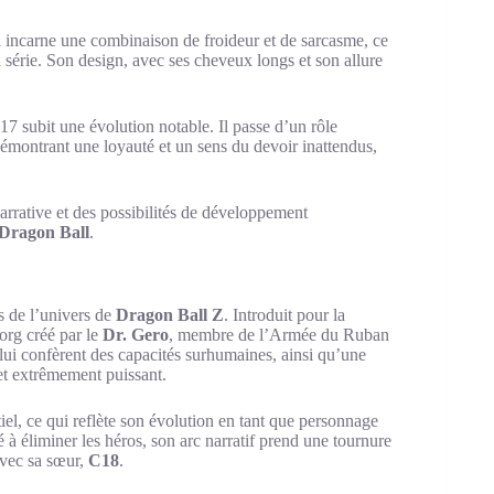
l incarne une combinaison de froideur et de sarcasme, ce
 série. Son design, avec ses cheveux longs et son allure
17 subit une évolution notable. Il passe d’un rôle
émontrant une loyauté et un sens du devoir inattendus,
rrative et des possibilités de développement
Dragon Ball
.
ts de l’univers de
Dragon Ball Z
. Introduit pour la
org créé par le
Dr. Gero
, membre de l’Armée du Ruban
lui confèrent des capacités surhumaines, ainsi qu’une
 et extrêmement puissant.
iel, ce qui reflète son évolution en tant que personnage
éliminer les héros, son arc narratif prend une tournure
avec sa sœur,
C18
.