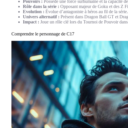
Pouvoirs :
Possède une force surhumaine et la capacité de
Rôle dans la série :
Opposant majeur de Goku et des Z Fi
Evolution :
Évolue d’antagoniste à héros au fil de la série.
Univers alternatif :
Présent dans Dragon Ball GT et Drag
Impact :
Joue un rôle clé lors du Tournoi de Pouvoir dan
Comprendre le personnage de C17