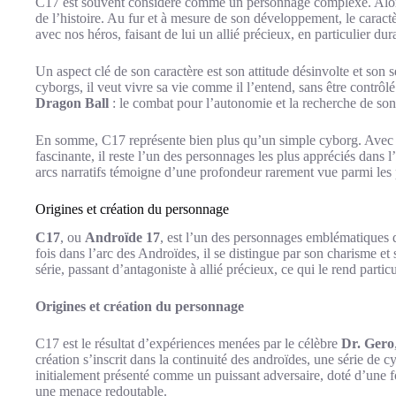
C17 est souvent considéré comme un personnage complexe. Alors
de l’histoire. Au fur et à mesure de son développement, le caractè
avec nos héros, faisant de lui un allié précieux, en particulier du
Un aspect clé de son caractère est son attitude désinvolte et son
cyborgs, il veut vivre sa vie comme il l’entend, sans être contrô
Dragon Ball
: le combat pour l’autonomie et la recherche de son
En somme, C17 représente bien plus qu’un simple cyborg. Avec d
fascinante, il reste l’un des personnages les plus appréciés dans 
arcs narratifs témoigne d’une profondeur rarement vue parmi les 
Origines et création du personnage
C17
, ou
Androïde 17
, est l’un des personnages emblématiques 
fois dans l’arc des Androïdes, il se distingue par son charisme e
série, passant d’antagoniste à allié précieux, ce qui le rend partic
Origines et création du personnage
C17 est le résultat d’expériences menées par le célèbre
Dr. Gero
création s’inscrit dans la continuité des androïdes, une série de
initialement présenté comme un puissant adversaire, doté d’une fo
une menace redoutable.