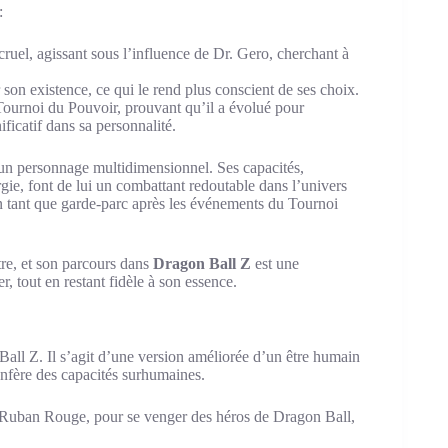
:
uel, agissant sous l’influence de Dr. Gero, cherchant à
r son existence, ce qui le rend plus conscient de ses choix.
 Tournoi du Pouvoir, prouvant qu’il a évolué pour
icatif dans sa personnalité.
un personnage multidimensionnel. Ses capacités,
rgie, font de lui un combattant redoutable dans l’univers
en tant que garde-parc après les événements du Tournoi
tre, et son parcours dans
Dragon Ball Z
est une
, tout en restant fidèle à son essence.
all Z. Il s’agit d’une version améliorée d’un être humain
onfère des capacités surhumaines.
u Ruban Rouge, pour se venger des héros de Dragon Ball,