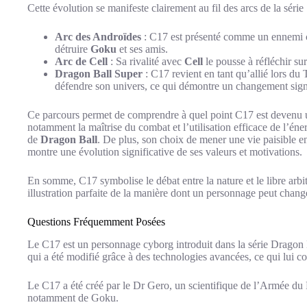
Cette évolution se manifeste clairement au fil des arcs de la série 
Arc des Androïdes
: C17 est présenté comme un ennemi cr
détruire
Goku
et ses amis.
Arc de Cell
: Sa rivalité avec
Cell
le pousse à réfléchir su
Dragon Ball Super
: C17 revient en tant qu’allié lors du
défendre son univers, ce qui démontre un changement signif
Ce parcours permet de comprendre à quel point C17 est devenu 
notamment la maîtrise du combat et l’utilisation efficace de l’éne
de
Dragon Ball
. De plus, son choix de mener une vie paisible 
montre une évolution significative de ses valeurs et motivations.
En somme, C17 symbolise le débat entre la nature et le libre arbi
illustration parfaite de la manière dont un personnage peut changer
Questions Fréquemment Posées
Le C17 est un personnage cyborg introduit dans la série Dragon B
qui a été modifié grâce à des technologies avancées, ce qui lui c
Le C17 a été créé par le Dr Gero, un scientifique de l’Armée d
notamment de Goku.