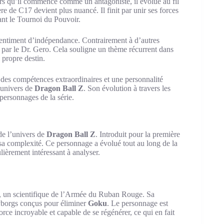
 qu’il commence comme un antagoniste, il évolue au fil
re de C17 devient plus nuancé. Il finit par unir ses forces
rant le Tournoi du Pouvoir.
 sentiment d’indépendance. Contrairement à d’autres
lé par le Dr. Gero. Cela souligne un thème récurrent dans
 propre destin.
es compétences extraordinaires et une personnalité
l’univers de
Dragon Ball Z
. Son évolution à travers les
personnages de la série.
de l’univers de
Dragon Ball Z
. Introduit pour la première
t sa complexité. Ce personnage a évolué tout au long de la
ulièrement intéressant à analyser.
, un scientifique de l’Armée du Ruban Rouge. Sa
 cyborgs conçus pour éliminer
Goku
. Le personnage est
rce incroyable et capable de se régénérer, ce qui en fait