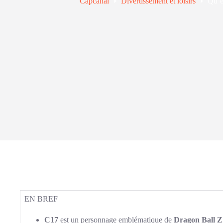
Capcanal
Divertissement et loisirs
Qu’e
EN BREF
C17
est un personnage emblématique de
Dragon Ball Z