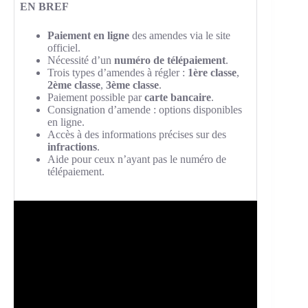
EN BREF
Paiement en ligne
des amendes via le site
officiel.
Nécessité d’un
numéro de télépaiement
.
Trois types d’amendes à régler :
1ère classe
,
2ème classe
,
3ème classe
.
Paiement possible par
carte bancaire
.
Consignation d’amende : options disponibles
en ligne.
Accès à des informations précises sur des
infractions
.
Aide pour ceux n’ayant pas le numéro de
télépaiement.