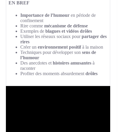
EN BREF
Importance de l’humour
en période de
confinement
Rire comme
mécanisme de défense
Exemples de
blagues et vidéos drôles
Utiliser les réseaux sociaux pour
partager des
rires
Créer un
environnement positif
à la maison
Techniques pour développer son
sens de
l’humour
Des anecdotes et
histoires amusantes
à
raconter
Profiter des moments absurdement
drôles