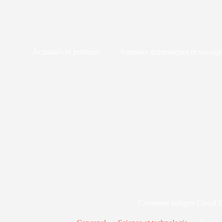
Passer
au
contenu
Actualités et politique
Animaux domestiques et sauvag
Comment intégrer Cloud Z