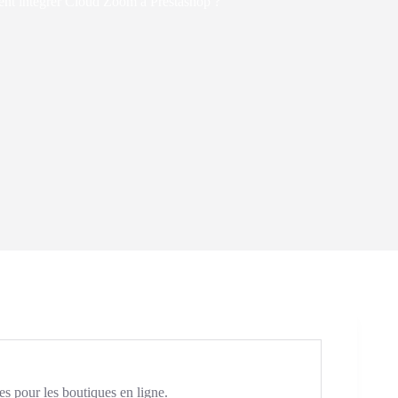
t intégrer Cloud Zoom à Prestashop ?
es pour les boutiques en ligne.