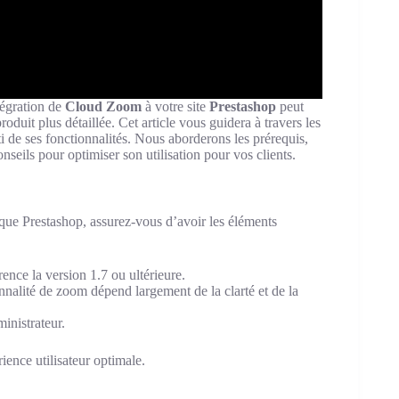
tégration de
Cloud Zoom
à votre site
Prestashop
peut
roduit plus détaillée. Cet article vous guidera à travers les
ti de ses fonctionnalités. Nous aborderons les prérequis,
onseils pour optimiser son utilisation pour vos clients.
que Prestashop, assurez-vous d’avoir les éléments
ence la version 1.7 ou ultérieure.
nnalité de zoom dépend largement de la clarté et de la
inistrateur.
ience utilisateur optimale.