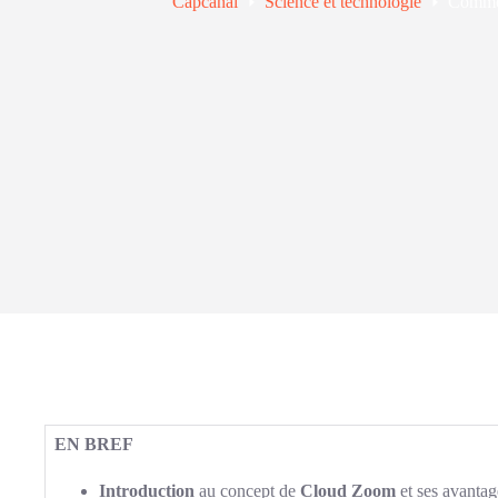
Capcanal
Science et technologie
Commen
EN BREF
Introduction
au concept de
Cloud Zoom
et ses avantag