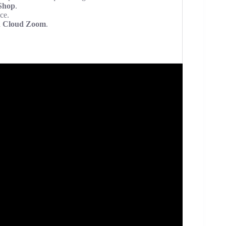
Shop
.
ce.
à
Cloud Zoom
.
.