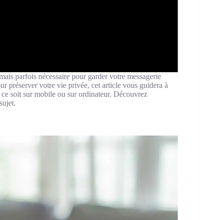
ais parfois nécessaire pour garder votre messagerie
r préserver votre vie privée, cet article vous guidera à
e ce soit sur mobile ou sur ordinateur. Découvrez
sujet.