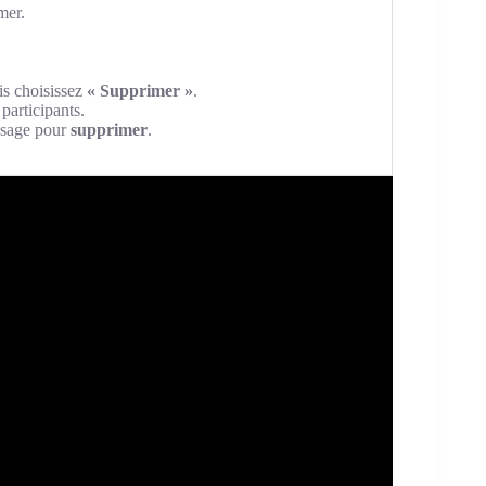
mer.
is choisissez
« Supprimer »
.
participants.
essage pour
supprimer
.