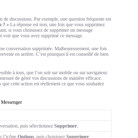
ion de discussions. Par exemple, une question fréquente est
n ? »
La réponse est non, une fois que vous supprimez
ndant, si vous choisissez de supprimer un message
ut voir que vous avez supprimé ce message.
r une conversation supprimée. Malheureusement, une fois
venir en arrière. C’est pourquoi il est conseillé de bien
ible à tous, que l’on soit sur mobile ou sur navigateur.
 mesure de gérer vos discussions de manière efficace.
us que cette action est réellement ce que vous souhaitez
r Messenger
ersation, puis sélectionnez
Supprimer
.
ur l’icône
Options
, puis choisissez
Supprimer
.