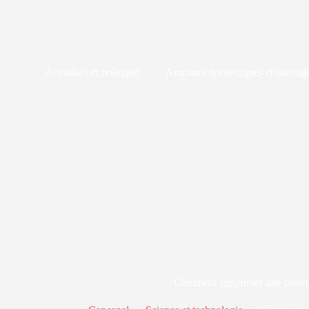
Passer
au
contenu
Actualités et politique
Animaux domestiques et sauvag
Comment supprimer une conver