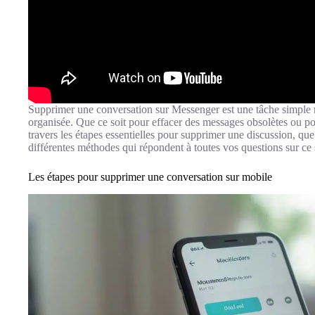
Supprimer une conversation sur Messenger est une tâche simple m
organisée. Que ce soit pour effacer des messages obsolètes ou pou
travers les étapes essentielles pour supprimer une discussion, qu
différentes méthodes qui répondent à toutes vos questions sur ce 
Les étapes pour supprimer une conversation sur mobile