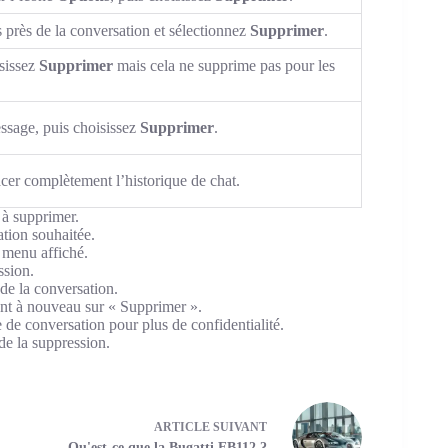
ts près de la conversation et sélectionnez
Supprimer
.
isissez
Supprimer
mais cela ne supprime pas pour les
ssage, puis choisissez
Supprimer
.
acer complètement l’historique de chat.
 à supprimer.
ation souhaitée.
 menu affiché.
ssion.
de la conversation.
ant à nouveau sur « Supprimer ».
de conversation pour plus de confidentialité.
de la suppression.
ARTICLE
SUIVANT
Qu'est-ce que la Bugatti EB112 ?