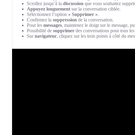
Scrollez jusqu’à la
discussion
que vous souhaitez suppri
Appuyez longuement
sur la conversation ciblée.
Sélectionnez l’option
« Supprimer »
.
Confirmez la
suppression
de la conversation.
Pour les
messages
, maintenez le doigt sur le message, pu
Possibilité de
supprimer
des conversations pour tous les 
Sur
navigateur
, cliquez sur les trois points à côté du m