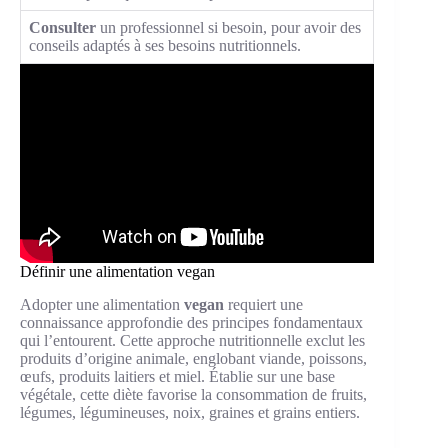
Consulter
un professionnel si besoin, pour avoir des
conseils adaptés à ses besoins nutritionnels.
Définir une alimentation vegan
Adopter une alimentation
vegan
requiert une
connaissance approfondie des principes fondamentaux
qui l’entourent. Cette approche nutritionnelle exclut les
produits d’origine animale, englobant viande, poissons,
œufs, produits laitiers et miel. Établie sur une base
végétale, cette diète favorise la consommation de fruits,
légumes, légumineuses, noix, graines et grains entiers.