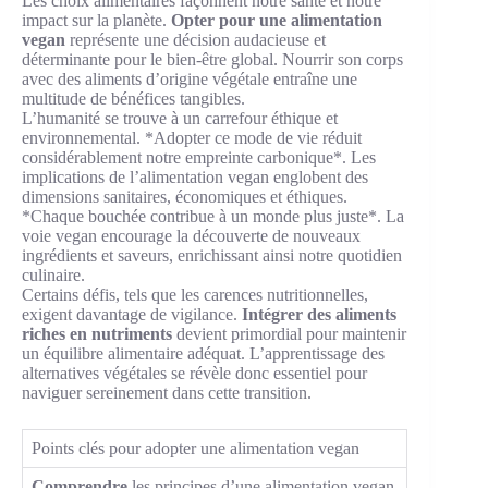
Les choix alimentaires façonnent notre santé et notre
impact sur la planète.
Opter pour une alimentation
vegan
représente une décision audacieuse et
déterminante pour le bien-être global. Nourrir son corps
avec des aliments d’origine végétale entraîne une
multitude de bénéfices tangibles.
L’humanité se trouve à un carrefour éthique et
environnemental. *Adopter ce mode de vie réduit
considérablement notre empreinte carbonique*. Les
implications de l’alimentation vegan englobent des
dimensions sanitaires, économiques et éthiques.
*Chaque bouchée contribue à un monde plus juste*. La
voie vegan encourage la découverte de nouveaux
ingrédients et saveurs, enrichissant ainsi notre quotidien
culinaire.
Certains défis, tels que les carences nutritionnelles,
exigent davantage de vigilance.
Intégrer des aliments
riches en nutriments
devient primordial pour maintenir
un équilibre alimentaire adéquat. L’apprentissage des
alternatives végétales se révèle donc essentiel pour
naviguer sereinement dans cette transition.
Points clés pour adopter une alimentation vegan
Comprendre
les principes d’une alimentation vegan