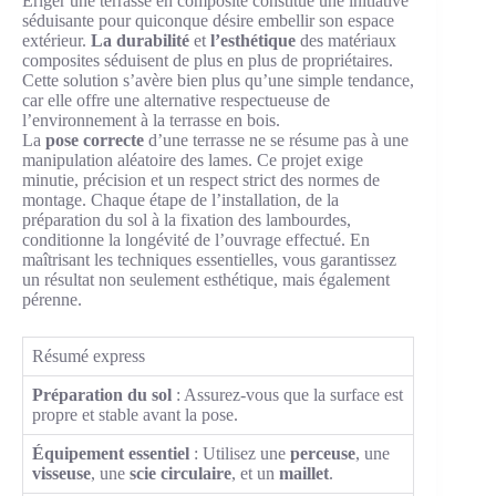
Ériger une terrasse en composite constitue une initiative
séduisante pour quiconque désire embellir son espace
extérieur.
La durabilité
et
l’esthétique
des matériaux
composites séduisent de plus en plus de propriétaires.
Cette solution s’avère bien plus qu’une simple tendance,
car elle offre une alternative respectueuse de
l’environnement à la terrasse en bois.
La
pose correcte
d’une terrasse ne se résume pas à une
manipulation aléatoire des lames. Ce projet exige
minutie, précision et un respect strict des normes de
montage. Chaque étape de l’installation, de la
préparation du sol à la fixation des lambourdes,
conditionne la longévité de l’ouvrage effectué. En
maîtrisant les techniques essentielles, vous garantissez
un résultat non seulement esthétique, mais également
pérenne.
Résumé express
Préparation du sol
: Assurez-vous que la surface est
propre et stable avant la pose.
Équipement essentiel
: Utilisez une
perceuse
, une
visseuse
, une
scie circulaire
, et un
maillet
.