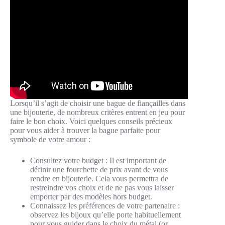
Lorsqu’il s’agit de choisir une bague de fiançailles dans
une bijouterie, de nombreux critères entrent en jeu pour
faire le bon choix. Voici quelques conseils précieux
pour vous aider à trouver la bague parfaite pour
symbole de votre amour :
Consultez votre budget : Il est important de
définir une fourchette de prix avant de vous
rendre en bijouterie. Cela vous permettra de
restreindre vos choix et de ne pas vous laisser
emporter par des modèles hors budget.
Connaissez les préférences de votre partenaire :
observez les bijoux qu’elle porte habituellement
pour vous guider dans le choix du métal (or