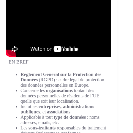
EN BREF
Règlement Général sur la Protection des
Données
(RGPD) : cadre légal de protection
des données personnelles en Europe.
Concerne les
organisations
traitant des
données personnelles de résidents de l’UE,
quelle que soit leur localisation.
Inclut les
entreprises
,
administrations
publiques
, et
associations
.
Applicable à tout
type de données
: noms,
adresses, emails, etc.
Les
sous-traitants
responsables du traitement