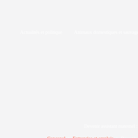
Passer
au
contenu
Actualités et politique
Animaux domestiques et sauvag
Devenir assistant maternel 