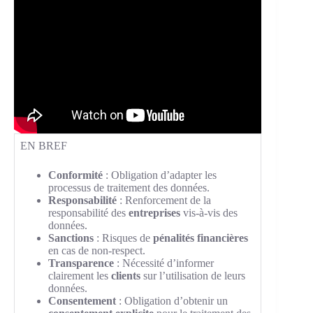
EN BREF
Conformité
: Obligation d’adapter les
processus de traitement des données.
Responsabilité
: Renforcement de la
responsabilité des
entreprises
vis-à-vis des
données.
Sanctions
: Risques de
pénalités financières
en cas de non-respect.
Transparence
: Nécessité d’informer
clairement les
clients
sur l’utilisation de leurs
données.
Consentement
: Obligation d’obtenir un