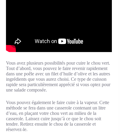
Vous avez plusieurs possibilités pour cuire le chou vert.
Tout d’abord, vous pouvez le faire revenir rapidement
dans une poêle avec un filet d’huile d’olive et les autres
ingrédients que vous aurez choisi. Ce type de cuisson
rapide sera particulièrement apprécié si vous optez pour
une salade composée.
Vous pouvez également le faire cuire à la vapeur. Cette
méthode se fera dans une casserole contenant un litre
d’eau, en plaçant votre chou vert au milieu de la
casserole. Laissez cuire jusqu’à ce que le chou soit
tendre. Retirez ensuite le chou de la casserole et
réservez-le.