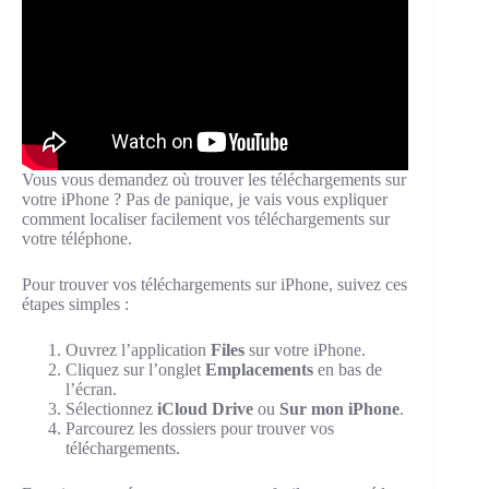
Vous vous demandez où trouver les téléchargements sur
votre iPhone ? Pas de panique, je vais vous expliquer
comment localiser facilement vos téléchargements sur
votre téléphone.
Pour trouver vos téléchargements sur iPhone, suivez ces
étapes simples :
Ouvrez l’application
Files
sur votre iPhone.
Cliquez sur l’onglet
Emplacements
en bas de
l’écran.
Sélectionnez
iCloud Drive
ou
Sur mon iPhone
.
Parcourez les dossiers pour trouver vos
téléchargements.