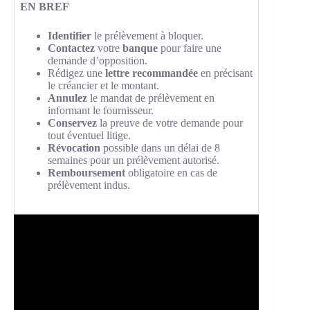
EN BREF
Identifier
le prélèvement à bloquer.
Contactez
votre
banque
pour faire une
demande d’opposition.
Rédigez une
lettre recommandée
en précisant
le créancier et le montant.
Annulez
le mandat de prélèvement en
informant le fournisseur.
Conservez
la preuve de votre demande pour
tout éventuel litige.
Révocation
possible dans un délai de 8
semaines pour un prélèvement autorisé.
Remboursement
obligatoire en cas de
prélèvement indus.