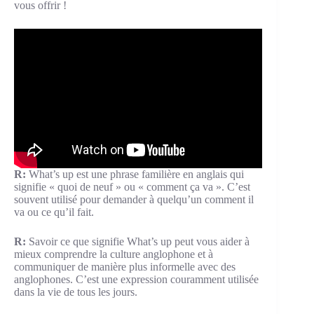
vous offrir !
R:
What’s up est une phrase familière en anglais qui
signifie « quoi de neuf » ou « comment ça va ». C’est
souvent utilisé pour demander à quelqu’un comment il
va ou ce qu’il fait.
R:
Savoir ce que signifie What’s up peut vous aider à
mieux comprendre la culture anglophone et à
communiquer de manière plus informelle avec des
anglophones. C’est une expression couramment utilisée
dans la vie de tous les jours.